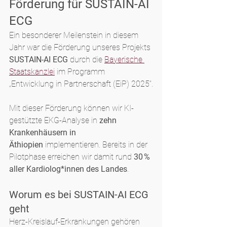
Förderung für SUSTAIN-AI 
ECG
Ein besonderer Meilenstein in diesem 
Jahr war die Förderung unseres Projekts 
SUSTAIN-AI ECG
 durch die 
Bayerische 
Staatskanzlei
 im Programm 
„Entwicklung in Partnerschaft (EiP) 2025“.
Mit dieser Förderung können wir KI-
gestützte EKG-Analyse in 
zehn 
Krankenhäusern in 
Äthiopien
 implementieren. Bereits in der 
Pilotphase erreichen wir damit rund 
30 % 
aller Kardiolog*innen des Landes
.
Worum es bei SUSTAIN-AI ECG 
geht
Herz-Kreislauf-Erkrankungen gehören 