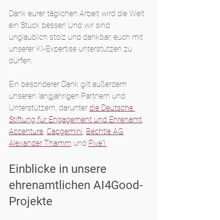
Dank eurer täglichen Arbeit wird die Welt 
ein Stück besser! Und wir sind 
unglaublich stolz und dankbar, euch mit 
unserer KI-Expertise unterstützen zu 
dürfen.
Ein besonderer Dank gilt außerdem 
unseren langjährigen Partnern und 
Unterstützern, darunter 
die Deutsche 
Stiftung für Engagement und Ehrenamt
, 
Accenture
, 
Capgemini
, 
Bechtle AG
, 
Alexander Thamm
 und 
Five1
.
Einblicke in unsere 
ehrenamtlichen AI4Good-
Projekte