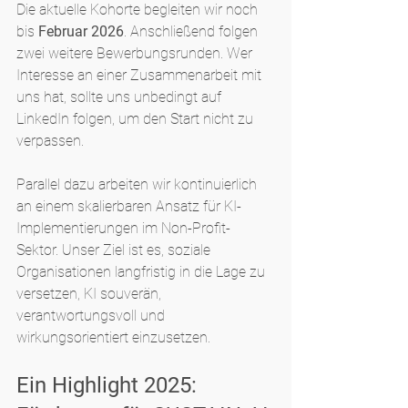
Die aktuelle Kohorte begleiten wir noch 
bis 
Februar 2026
. Anschließend folgen 
zwei weitere Bewerbungsrunden. Wer 
Interesse an einer Zusammenarbeit mit 
uns hat, sollte uns unbedingt auf 
LinkedIn folgen, um den Start nicht zu 
verpassen.
Parallel dazu arbeiten wir kontinuierlich 
an einem skalierbaren Ansatz für KI-
Implementierungen im Non-Profit-
Sektor. Unser Ziel ist es, soziale 
Organisationen langfristig in die Lage zu 
versetzen, KI souverän, 
verantwortungsvoll und 
wirkungsorientiert einzusetzen.
Ein Highlight 2025: 