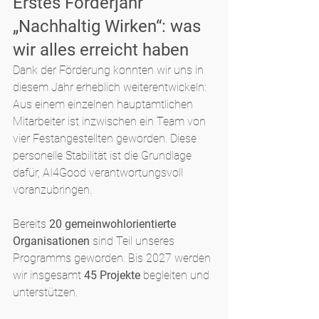
Erstes Förderjahr 
„Nachhaltig Wirken“: was 
wir alles erreicht haben
Dank der Förderung konnten wir uns in 
diesem Jahr erheblich weiterentwickeln: 
Aus einem einzelnen hauptamtlichen 
Mitarbeiter ist inzwischen ein Team von 
vier Festangestellten geworden. Diese 
personelle Stabilität ist die Grundlage 
dafür, AI4Good verantwortungsvoll 
voranzubringen.
Bereits 
20 gemeinwohlorientierte 
Organisationen
 sind Teil unseres 
Programms geworden. Bis 2027 werden 
wir insgesamt 
45 Projekte
 begleiten und 
unterstützen.