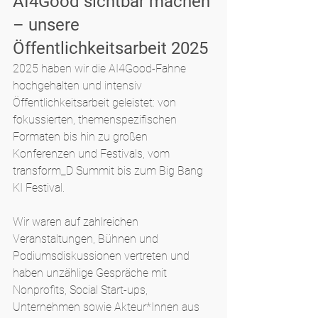
AI4Good sichtbar machen 
– unsere 
Öffentlichkeitsarbeit 2025
2025 haben wir die AI4Good-Fahne 
hochgehalten und intensiv 
Öffentlichkeitsarbeit geleistet: von 
fokussierten, themenspezifischen 
Formaten bis hin zu großen 
Konferenzen und Festivals, vom 
transform_D Summit bis zum Big Bang 
KI Festival.
Wir waren auf zahlreichen 
Veranstaltungen, Bühnen und 
Podiumsdiskussionen vertreten und 
haben unzählige Gespräche mit 
Nonprofits, Social Start-ups, 
Unternehmen sowie Akteur*Innen aus 