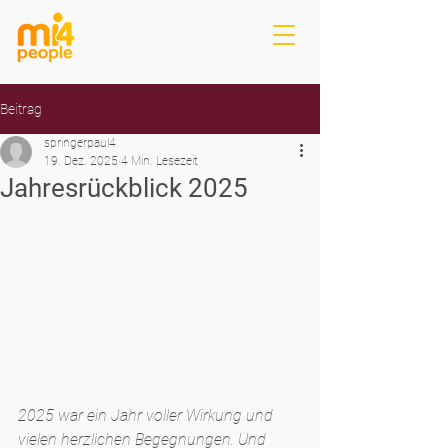
Beitrag
springerpaul4
19. Dez. 2025
4 Min. Lesezeit
Jahresrückblick 2025
2025 war ein Jahr voller Wirkung und 
vielen herzlichen Begegnungen. Und 