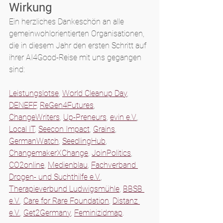
Wirkung
Ein herzliches Dankeschön an alle 
gemeinwohlorientierten Organisationen, 
die in diesem Jahr den ersten Schritt auf 
ihrer AI4Good-Reise mit uns gegangen 
sind:
Leistungslotse
, 
World Cleanup Day
, 
DENEFF
, 
ReGen4Futures
, 
ChangeWriters
, 
Up-Preneurs
, 
evin e.V.
, 
Local IT
, 
Seecon Impact
, 
Grains
, 
GermanWatch
, 
SeedlingHub
, 
ChangemakerXChange
, 
JoinPolitics
, 
CO2online
, 
Medienblau
, 
Fachverband 
Drogen- und Suchthilfe e.V.
, 
Therapieverbund Ludwigsmühle
, 
BBSB 
e.V.
, 
Care for Rare Foundation
, 
Distanz 
e.V.
, 
Get2Germany
, 
Feminizidmap
.