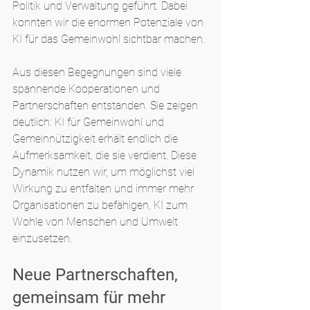
Politik und Verwaltung geführt. Dabei 
konnten wir die enormen Potenziale von 
KI für das Gemeinwohl sichtbar machen.
Aus diesen Begegnungen sind viele 
spannende Kooperationen und 
Partnerschaften entstanden. Sie zeigen 
deutlich: KI für Gemeinwohl und 
Gemeinnützigkeit erhält endlich die 
Aufmerksamkeit, die sie verdient. Diese 
Dynamik nutzen wir, um möglichst viel 
Wirkung zu entfalten und immer mehr 
Organisationen zu befähigen, KI zum 
Wohle von Menschen und Umwelt 
einzusetzen.
Neue Partnerschaften, 
gemeinsam für mehr 