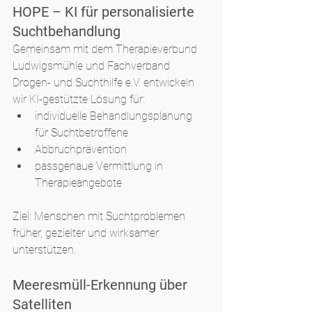
HOPE – KI für personalisierte 
Suchtbehandlung
Gemeinsam mit dem Therapieverbund 
Ludwigsmühle und Fachverband 
Drogen- und Suchthilfe e.V. entwickeln 
wir KI-gestützte Lösung für:
individuelle Behandlungsplanung 
für Suchtbetroffene
Abbruchprävention
passgenaue Vermittlung in 
Therapieangebote
Ziel: Menschen mit Suchtproblemen 
früher, gezielter und wirksamer 
unterstützen.
Meeresmüll-Erkennung über 
Satelliten