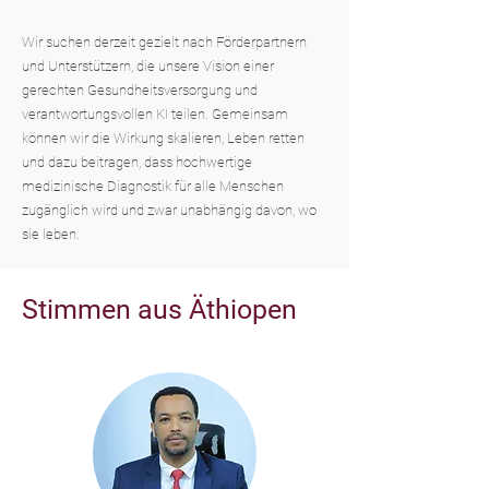
Wir suchen derzeit gezielt nach Förderpartnern
und Unterstützern, die unsere Vision einer
gerechten Gesundheitsversorgung und
verantwortungsvollen KI teilen. Gemeinsam
können wir die Wirkung skalieren, Leben retten
und dazu beitragen, dass hochwertige
medizinische Diagnostik für alle Menschen
zugänglich wird und zwar unabhängig davon, wo
sie leben.
Stimmen aus Äthiopen