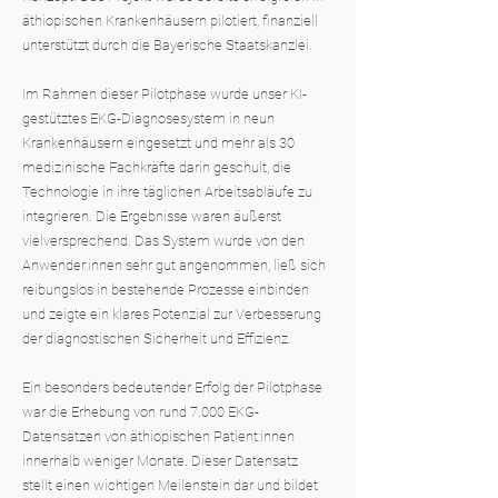
äthiopischen Krankenhäusern pilotiert, finanziell
unterstützt durch die Bayerische Staatskanzlei.
Im Rahmen dieser Pilotphase wurde unser KI-
gestütztes EKG-Diagnosesystem in neun
Krankenhäusern eingesetzt und mehr als 30
medizinische Fachkräfte darin geschult, die
Technologie in ihre täglichen Arbeitsabläufe zu
integrieren. Die Ergebnisse waren äußerst
vielversprechend. Das System wurde von den
Anwender:innen sehr gut angenommen, ließ sich
reibungslos in bestehende Prozesse einbinden
und zeigte ein klares Potenzial zur Verbesserung
der diagnostischen Sicherheit und Effizienz.
Ein besonders bedeutender Erfolg der Pilotphase
war die Erhebung von rund 7.000 EKG-
Datensätzen von äthiopischen Patient:innen
innerhalb weniger Monate. Dieser Datensatz
stellt einen wichtigen Meilenstein dar und bildet