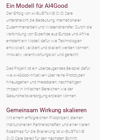
Ein Modell für AI4Good
Der Erfolg von AI-SUSTAINS CVD Care
unterstreicht die Bedeutung internationaler
Zusammenarbeit und Wissenstransfer. Durch die
Verbindung von Expertise aus Europa und Afrika
entsteht ein Modell dafür, wie Technologien
entwickelt, validiert und skaliert werden können:
innovativ, verantwortungsvoll und gerecht.
Das Projekt ist ein überzeugendes Beispiel dafür,
wie AI4Good-Initiativen über reine Prototypen
hinausgehen und messbaren, nachhaltigen
Impact in kritischen Bereichen wie der
Gesundheitsversorgung erzielen können.
Gemeinsam Wirkung skalieren
Mit einem erfolgreichen Pilotprojekt, starken
institutionellen Partnerschaften und einer klaren
Roadmap für die Skalierung ist AI-SUSTAINS
CVD Care bereit für den nächsten Schritt.