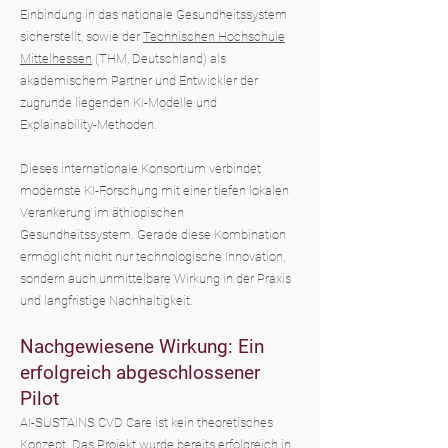
Einbindung in das nationale Gesundheitssystem
sicherstellt, sowie der
Technischen Hochschule
Mittelhessen
(THM, Deutschland) als
akademischem Partner und Entwickler der
zugrunde liegenden KI-Modelle und
Explainability-Methoden.
Dieses internationale Konsortium verbindet
modernste KI-Forschung mit einer tiefen lokalen
Verankerung im äthiopischen
Gesundheitssystem. Gerade diese Kombination
ermöglicht nicht nur technologische Innovation,
sondern auch unmittelbare Wirkung in der Praxis
und langfristige Nachhaltigkeit.
Nachgewiesene Wirkung: Ein
erfolgreich abgeschlossener
Pilot
AI-SUSTAINS CVD Care ist kein theoretisches
Konzept. Das Projekt wurde bereits erfolgreich in