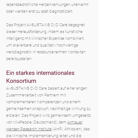
lebensbedrohliche Herzerkrankungen unerkannt
oder werden erst zu spät diagnostiziert.
Das Projekt AI-SUSTAINS CVD Care begegnet
dieser Herausforderung, indem es künstliche
Intelligenz mit klinischer Expertise kombiniert,
um skalierbare und qualitativ hochwertige
Herzdiagnostik in ressourcenarmen Kontexten
bereitzustellen.
Ein starkes internationales
Konsortium
AI-SUSTAINS CVD Care basiert auf einer engen
Zusammenarbeit von Partnern mit
komplementären Kompetenzen und einem
gemeinsamen Anspruch, nachhaltige Wirkung zu
erzielen. Das Projekt wird gemeinsam umgesetzt
von MI4People (Deutschland), dem
Armauer
Hansen Research Institute
(AHRI, Äthiopien), das
die klinische Implementierung leitet und die