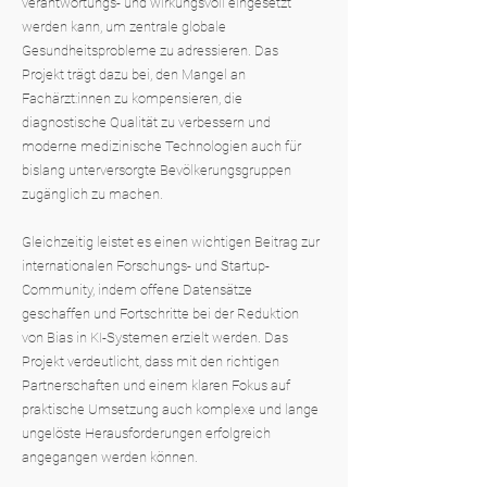
verantwortungs- und wirkungsvoll eingesetzt
werden kann, um zentrale globale
Gesundheitsprobleme zu adressieren. Das
Projekt trägt dazu bei, den Mangel an
Fachärzt:innen zu kompensieren, die
diagnostische Qualität zu verbessern und
moderne medizinische Technologien auch für
bislang unterversorgte Bevölkerungsgruppen
zugänglich zu machen.
Gleichzeitig leistet es einen wichtigen Beitrag zur
internationalen Forschungs- und Startup-
Community, indem offene Datensätze
geschaffen und Fortschritte bei der Reduktion
von Bias in KI-Systemen erzielt werden. Das
Projekt verdeutlicht, dass mit den richtigen
Partnerschaften und einem klaren Fokus auf
praktische Umsetzung auch komplexe und lange
ungelöste Herausforderungen erfolgreich
angegangen werden können.