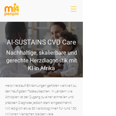
AI-SUSTAINS CVD Care
Nachhaltige, skalierbare und
gerechte Herzdiagnostik mit
KI in Afrika
Herz-Kreislauf-Erkrankungen gehören weltweit zu
den häufigsten Todesursachen. In Ländern wie
Äthiopien ist der Zugang zu einer schnellen und
präzisen Diagnose jedoch stark eingeschränkt.
Mit lediglich etwa 30 Kardiolog:innen für rund 130
Millionen Menschen bleiben viele