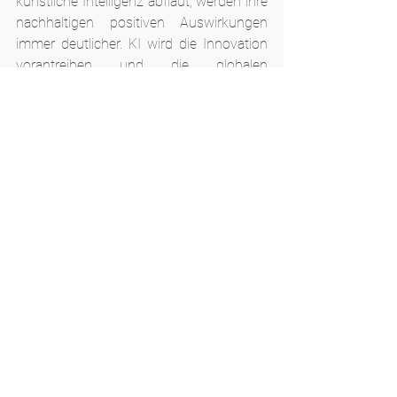
künstliche Intelligenz abflaut, werden ihre 
nachhaltigen positiven Auswirkungen 
immer deutlicher. KI wird die Innovation 
vorantreiben und die globalen 
Herausforderungen bewältigen. Sie wird 
die Arbeitskräfte befähigen, Arbeitsplätze 
schaffen und die Entwicklung von 
Fähigkeiten fördern. Ihr Potenzial für den 
gesellschaftlichen Nutzen ist enorm: Sie 
kann humanitäre Bemühungen 
unterstützen, soziale Gerechtigkeit 
fördern und die Zugänglichkeit für 
Menschen mit Behinderungen 
verbessern. Auch wenn der Hype um die 
KI abebben mag, ihre positiven 
Auswirkungen werden andauern. Der 
Schlüssel liegt darin, das Potenzial der KI 
zu nutzen und gleichzeitig den 
Herausforderungen mit ethischen und 