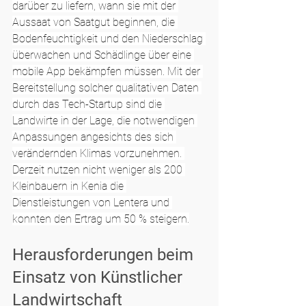
darüber zu liefern, wann sie mit der 
Aussaat von Saatgut beginnen, die 
Bodenfeuchtigkeit und den Niederschlag 
überwachen und Schädlinge über eine 
mobile App bekämpfen müssen. Mit der 
Bereitstellung solcher qualitativen Daten 
durch das Tech-Startup sind die 
Landwirte in der Lage, die notwendigen 
Anpassungen angesichts des sich 
verändernden Klimas vorzunehmen. 
Derzeit nutzen nicht weniger als 200 
Kleinbauern in Kenia die 
Dienstleistungen von Lentera und 
konnten den Ertrag um 50 % steigern.
Herausforderungen beim 
Einsatz von Künstlicher 
Landwirtschaft