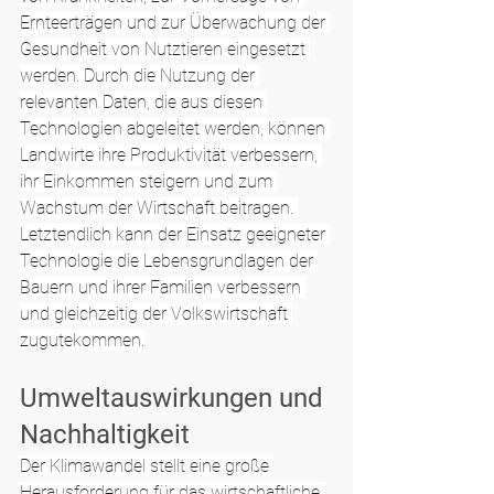
Ernteerträgen und zur Überwachung der 
Gesundheit von Nutztieren eingesetzt 
werden. Durch die Nutzung der 
relevanten Daten, die aus diesen 
Technologien abgeleitet werden, können 
Landwirte ihre Produktivität verbessern, 
ihr Einkommen steigern und zum 
Wachstum der Wirtschaft beitragen. 
Letztendlich kann der Einsatz geeigneter 
Technologie die Lebensgrundlagen der 
Bauern und ihrer Familien verbessern 
und gleichzeitig der Volkswirtschaft 
zugutekommen.
Umweltauswirkungen und 
Nachhaltigkeit
Der Klimawandel stellt eine große 
Herausforderung für das wirtschaftliche 