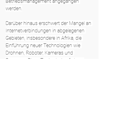
Betriebsmanagement angegangen 
werden.
Darüber hinaus erschwert der Mangel an 
Internetverbindungen in abgelegenen 
Gebieten, insbesondere in Afrika, die 
Einführung neuer Technologien wie 
Drohnen, Roboter, Kameras und 
Sensoren. Diese Tools sind auf einen 
Internetzugang angewiesen, der an 
entfernten Standorten nicht immer 
verfügbar ist. Darüber hinaus machen es 
die hohen Kosten dieser Technologien 
für Kleinbauern schwierig, sie sich zu 
leisten, was die Kluft zwischen denen, 
die Zugang zu diesen technologischen 
Fortschritten haben, und denen, die 
keinen Zugang zu diesen 
technologischen Fortschritten haben, 