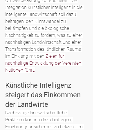
Umweltbelastung zu reduzieren. Die 
Integration künstlicher Intelligenz in die 
intelligente Landwirtschaft soll dazu 
beitragen, den Klimawandel zu 
bekämpfen und die ökologische 
Nachhaltigkeit zu fördern, was zu einer 
nachhaltigen Landwirtschaft und einer 
Transformation des ländlichen Raums 
im Einklang mit den 
Zielen für 
nachhaltige Entwicklung der Vereinten 
Nationen führt.
Künstliche Intelligenz 
steigert das Einkommen 
der Landwirte
Nachhaltige landwirtschaftliche 
Praktiken können dazu beitragen, 
Ernährungsunsicherheit zu bekämpfen 