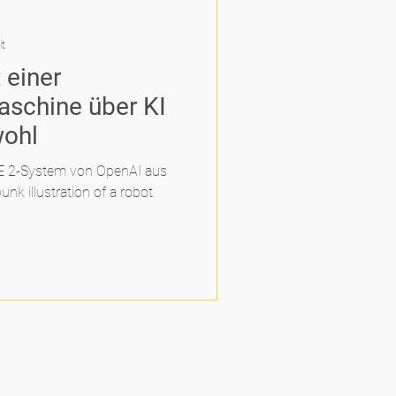
it
 einer
Maschine über KI
wohl
E 2-System von OpenAI aus
nk illustration of a robot
ERE LINKS: