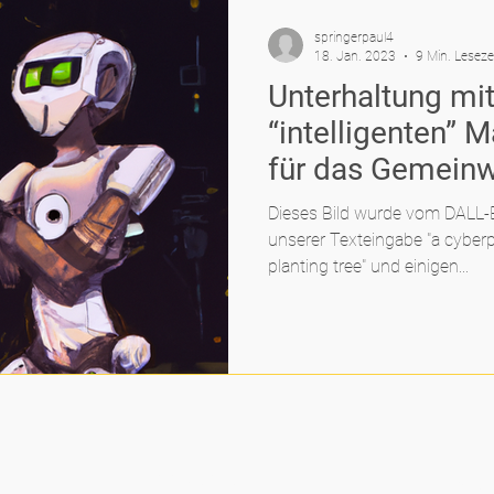
springerpaul4
18. Jan. 2023
9 Min. Leseze
Unterhaltung mit
“intelligenten” 
für das Gemein
Dieses Bild wurde vom DALL-
unserer Texteingabe "a cyberpu
planting tree" und einigen...
PROJEKTE:
WEIT