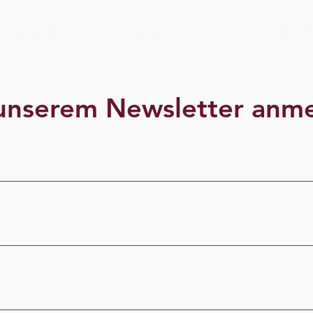
örderte KI
Projekte
Über un
unserem Newsletter anm