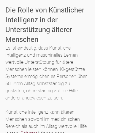
Die Rolle von 
Künstlicher 
Intelligenz in der 
Unterstützung älterer 
Menschen
Es ist eindeutig, dass Künstliche 
Intelligenz und maschinelles Lernen 
wertvolle Unterstützung für ältere 
Menschen leisten können. KI-gestützte 
Systeme ermöglichen es Personen über 
60, ihren Alltag selbstständig zu 
gestalten, ohne ständig auf die Hilfe 
anderer angewiesen zu sein.
Künstliche Intelligenz kann älteren 
Menschen sowohl im medizinischen 
Bereich als auch im Alltag wertvolle Hilfe 