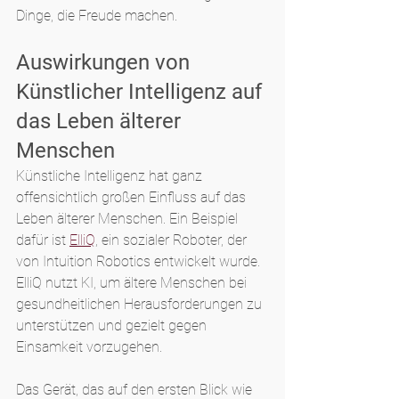
Dinge, die Freude machen.
Auswirkungen von 
Künstlicher Intelligenz auf 
das Leben älterer 
Menschen
Künstliche Intelligenz hat ganz 
offensichtlich großen Einfluss auf das 
Leben älterer Menschen. Ein Beispiel 
dafür ist 
ElliQ
, ein sozialer Roboter, der 
von Intuition Robotics entwickelt wurde. 
ElliQ nutzt KI, um ältere Menschen bei 
gesundheitlichen Herausforderungen zu 
unterstützen und gezielt gegen 
Einsamkeit vorzugehen.
Das Gerät, das auf den ersten Blick wie 